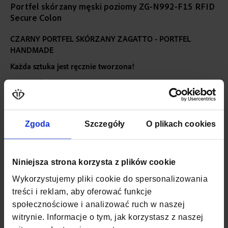
Portfel skórzany męski poziomy ZG-N992-F15 RFID
Secure Colon
CZARNY
PORTFEL SKÓRZANY ZAGATTO - PORTFEL
HANDMADE
Każda sztuka jest ręcznie tworzona!
Przegrody
:
Więcej
SKU
ZG-N992-F15 BLACK
informacji
WAGA
0,1 KG
Zgoda
Szczegóły
O plikach cookies
KOLOR
CZARNY
Niniejsza strona korzysta z plików cookie
MATERIAŁ
SKÓRA NATURALNA
LICOWA
Wykorzystujemy pliki cookie do spersonalizowania
treści i reklam, aby oferować funkcje
SZEROKOŚĆ
12,5 CM
społecznościowe i analizować ruch w naszej
witrynie. Informacje o tym, jak korzystasz z naszej
GŁĘBOKOŚĆ
2 CM