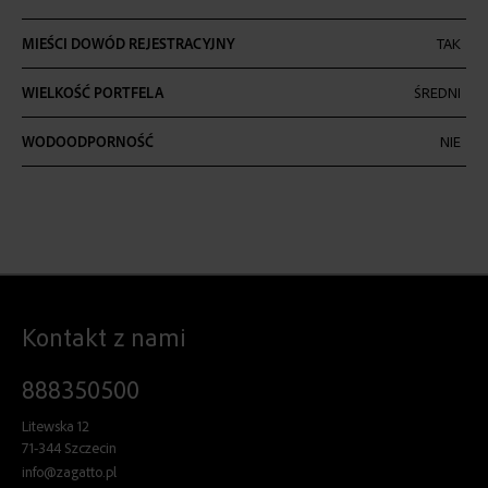
MIEŚCI DOWÓD REJESTRACYJNY
TAK
WIELKOŚĆ PORTFELA
ŚREDNI
WODOODPORNOŚĆ
NIE
Kontakt z nami
888350500
Litewska 12
71-344 Szczecin
info@zagatto.pl