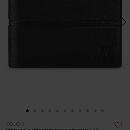
Skip
COLON
to