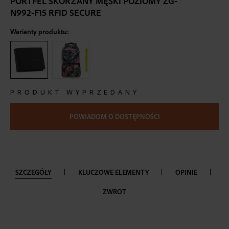
PORTFEL SKÓRZANY MĘSKI POZIOMY ZG-
the
N992-F15 RFID SECURE
beginning
of
Warianty produktu:
the
images
gallery
PRODUKT WYPRZEDANY
POWIADOM O DOSTĘPNOŚCI
SZCZEGÓŁY
KLUCZOWE ELEMENTY
OPINIE
ZWROT