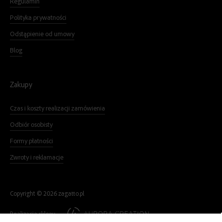
Regulamin
Polityka prywatności
Odstąpienie od umowy
Blog
Zakupy
Czas i koszty realizacji zamówienia
Odbiór osobisty
Formy płatności
Zwroty i reklamacje
Copyright ©
2026
zagatto.pl
Realizacja sklepu