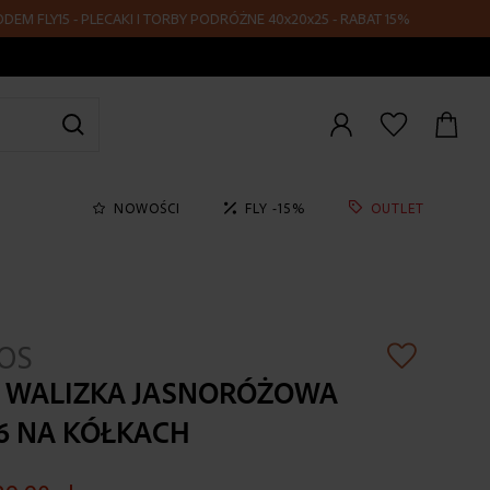
LY15 - PLECAKI I TORBY PODRÓŻNE 40x20x25 - RABAT 15%
Zaloguj
się
NOWOŚCI
FLY -15%
OUTLET
OS
A WALIZKA JASNORÓŻOWA
6 NA KÓŁKACH