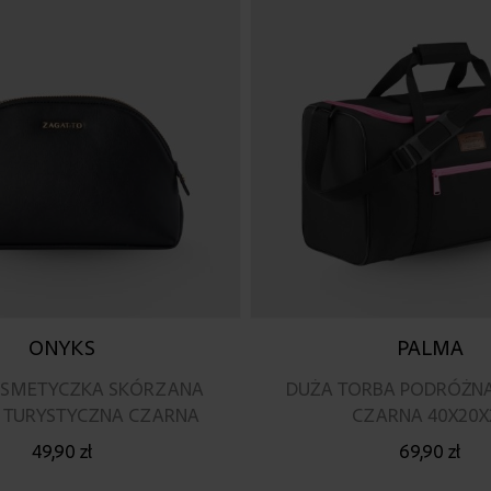
ONYKS
PALMA
SMETYCZKA SKÓRZANA
DUŻA TORBA PODRÓŻN
 TURYSTYCZNA CZARNA
CZARNA 40X20X
49,90 zł
69,90 zł