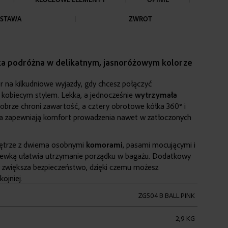
STAWA
ZWROT
ka podróżna w delikatnym, jasnoróżowym kolorze
 na kilkudniowe wyjazdy, gdy chcesz połączyć
z kobiecym stylem. Lekka, a jednocześnie
wytrzymała
obrze chroni zawartość, a cztery obrotowe kółka 360° i
a zapewniają komfort prowadzenia nawet w zatłoczonych
ętrze z dwiema osobnymi
komorami
, pasami mocującymi i
zewką ułatwia utrzymanie porządku w bagażu. Dodatkowy
 zwiększa bezpieczeństwo, dzięki czemu możesz
ojniej.
ZG504 B BALL PINK
2,9 KG