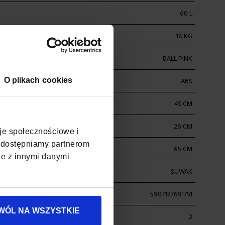
60 L
CIĄŻENIE
18 KG
BALL PINK
O plikach cookies
ABS
45 CM
26 CM
cje społecznościowe i
, udostępniamy partnerom
65 CM
je z innymi danymi
SUWAK
5907127691751
WÓL NA WSZYSTKIE
2