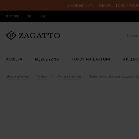
Z KODEM FLY15 - PLECAKI I TORBY PODRÓŻNE
PRZEJDŹ
Kontakt
B2B
Blog
DO
TREŚCI
KOBIETA
MĘŻCZYZNA
TORBY NA LAPTOPA
AKCESOR
Strona główna
Walizki
Walizki średnie
Średnia walizka jasnoróżowa 6
Skip
to
the
end
of
the
images
gallery