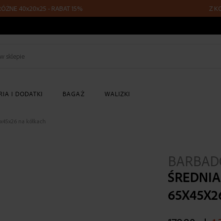
 40x20x25 - RABAT 15%
Z KODEM F
Szukaj
w
sklepie
IA I DODATKI
BAGAŻ
WALIZKI
5x45x26 na kółkach
BARBAD
ŚREDNI
65X45X2