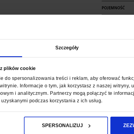
POJEMNOŚĆ
MAKSYMALNE OB
KOLOR
Szczegóły
MATERIAŁ
SZEROKOŚĆ
 z plików cookie
GŁĘBOKOŚĆ
e do spersonalizowania treści i reklam, aby oferować funk
itrynie. Informacje o tym, jak korzystasz z naszej witryny
WYSOKOŚĆ
wym i analitycznym. Partnerzy mogą połączyć te informac
 uzyskanymi podczas korzystania z ich usług.
ZAPIĘCIE
KOD EAN
SPERSONALIZUJ
ZEZ
ILOŚĆ KOMÓR