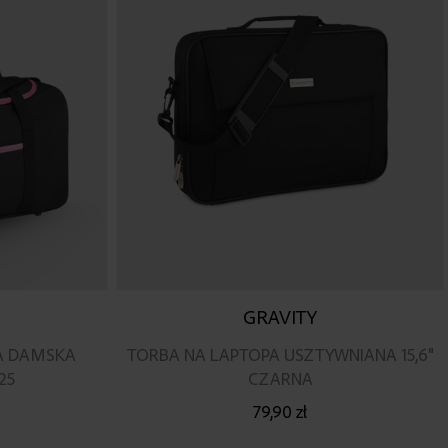
GRAVITY
A DAMSKA
TORBA NA LAPTOPA USZTYWNIANA 15,6"
25
CZARNA
79,90 zł