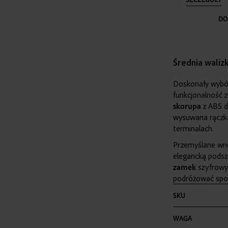
DO
Średnia waliz
Doskonały wybór
funkcjonalność 
skorupa
z ABS d
wysuwana rączk
terminalach.
Przemyślane wn
elegancką pods
zamek
szyfrowy
podróżować spok
Więcej
SKU
informacji
WAGA