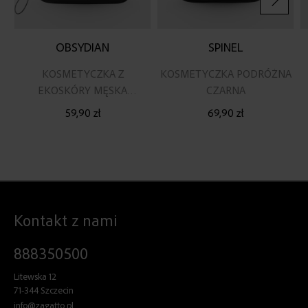
OBSYDIAN
SPINEL
KOSMETYCZKA Z
KOSMETYCZKA PODRÓŻNA
EKOSKÓRY MĘSKA
CZARNA
DAMSKA DO BAGAŻU
59,90 zł
69,90 zł
PODRĘCZNEGO
Kontakt z nami
888350500
Litewska 12
71-344 Szczecin
info@zagatto.pl