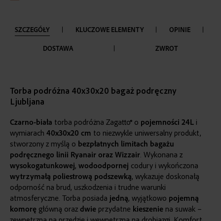
SZCZEGÓŁY
KLUCZOWE ELEMENTY
OPINIE
DOSTAWA
ZWROT
Torba podróżna 40x30x20 bagaż podręczny
Ljubljana
Czarno-biała
torba podróżna Zagatto® o
pojemności
24L
i
wymiarach
40x30x20 cm
to niezwykle uniwersalny produkt,
stworzony z myślą o
bezpłatnych limitach bagażu
podręcznego linii Ryanair oraz Wizzair
. Wykonana z
wysokogatunkowej
,
wodoodpornej
codury i wykończona
wytrzymałą
poliestrową podszewką
, wykazuje doskonałą
odporność na brud, uszkodzenia i trudne warunki
atmosferyczne. Torba posiada
jedną
, wyjątkowo
pojemną
komorę
główną oraz
dwie
przydatne
kieszenie
na suwak –
zewnętrzną na przedzie i wewnętrzną na drobiazgi. Komfort