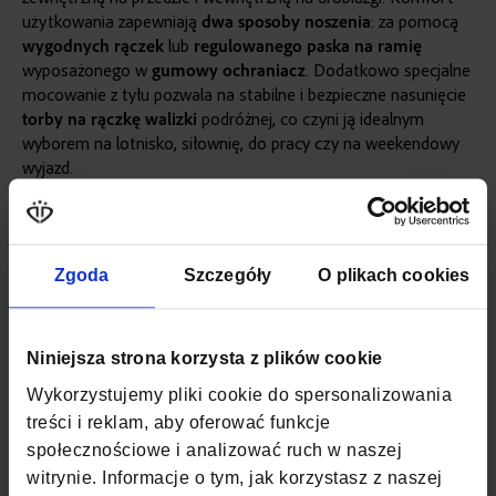
użytkowania zapewniają
dwa sposoby noszenia
: za pomocą
wygodnych rączek
lub
regulowanego
paska na ramię
wyposażonego w
gumowy ochraniacz
. Dodatkowo specjalne
mocowanie z tyłu pozwala na stabilne i bezpieczne nasunięcie
torby na rączkę walizki
podróżnej, co czyni ją idealnym
wyborem na lotnisko, siłownię, do pracy czy na weekendowy
wyjazd.
Więcej
SKU
ZG1147
informacji
WAGA
0,47 KG
Zgoda
Szczegóły
O plikach cookies
KOLOR
WIELOKOLOROWY
MATERIAŁ
POLIESTER, NYLON
Niniejsza strona korzysta z plików cookie
Wykorzystujemy pliki cookie do spersonalizowania
SZEROKOŚĆ
30 CM
treści i reklam, aby oferować funkcje
społecznościowe i analizować ruch w naszej
GŁĘBOKOŚĆ
20 CM
witrynie. Informacje o tym, jak korzystasz z naszej