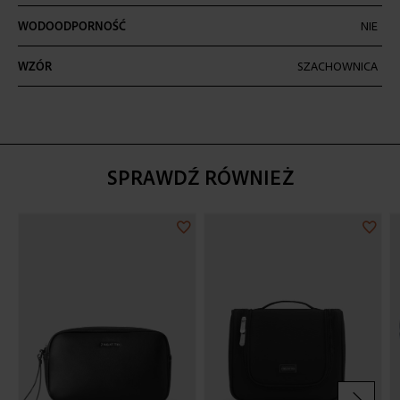
WODOODPORNOŚĆ
NIE
WZÓR
SZACHOWNICA
SPRAWDŹ RÓWNIEŻ
Dodaj
Doda
do
do
listy
listy
życzeń
życz