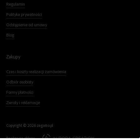
Regulamin
Polityka prywatności
Odstąpienie od umowy
Blog
Zakupy
Czas i koszty realizacji zamówienia
Odbiór osobisty
Formy płatności
Zwroty i reklamacje
Copyright ©
2026
zagatto.pl
Realizacja sklepu