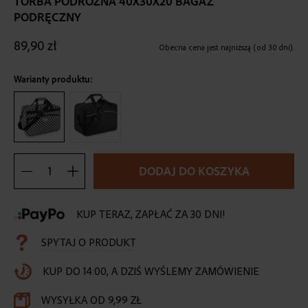
TORBA PODRÓŻNA 40X30X20 BAGAŻ
the
PODRĘCZNY
beginning
of
89,90 zł
the
Obecna cena jest najniższą (od 30 dni).
images
gallery
Warianty produktu:
DODAJ DO KOSZYKA
KUP TERAZ, ZAPŁAĆ ZA 30 DNI!
SPYTAJ O PRODUKT
KUP DO 14:00, A DZIŚ WYŚLEMY ZAMÓWIENIE
WYSYŁKA OD 9,99 ZŁ