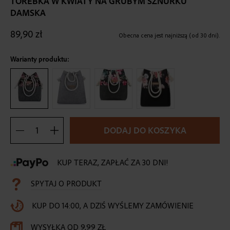
TOREBKA W KWIATY NA GRUBYM SZNURKU
the
DAMSKA
beginning
of
89,90 zł
the
Obecna cena jest najniższą (od 30 dni).
images
gallery
Warianty produktu:
DODAJ DO KOSZYKA
KUP TERAZ, ZAPŁAĆ ZA 30 DNI!
SPYTAJ O PRODUKT
KUP DO 14:00, A DZIŚ WYŚLEMY ZAMÓWIENIE
WYSYŁKA OD 9,99 ZŁ