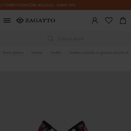
RBY PODRÓŻNE 40x20x25 - RABAT 15%
Zaloguj
się
Szukaj w sklepie
Strona główna
Kobieta
Torebki
Torebka w kwiaty na grubym sznurku d
Skip
to
the
end
of
the
images
gallery