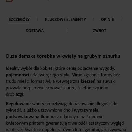
SZCZEGÓŁY
KLUCZOWE ELEMENTY
OPINIE
DOSTAWA
ZWROT
Duża damska torebka w kwiaty na grubym sznurku
Idealny wybór dla kobiet, które cenią połączenie wygody,
pojemności
i dziewczęcego stylu. Mimo zgrabnej formy bez
trudu mieści format A4, a wewnętrzna
kieszeń
na suwak
pozwala bezpiecznie schować klucze, telefon czy inne
drobiazgi.
Regulowane
sznury umożliwiają dopasowanie długości do
sylwetki, a lekko usztywnione dno i
wytrzymała
,
podszewkowana tkanina
z odpornym na ścieranie
kwiatowym printem gwarantują trwałość i estetyczny wygląd
na dłużej. Świetnie dopełni zarówno letni garnitur, jak i zwiewną