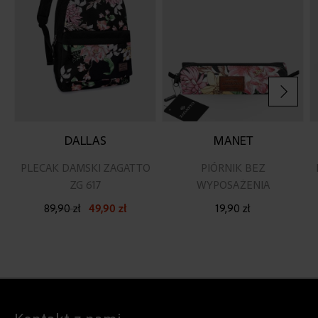
DALLAS
MANET
PLECAK DAMSKI ZAGATTO
PIÓRNIK BEZ
ZG 617
WYPOSAŻENIA
89,90 zł
49,90 zł
19,90 zł