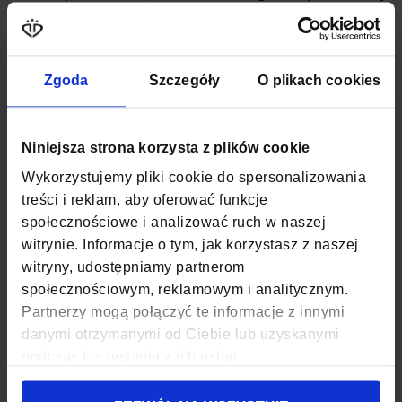
sukienkę, sprawdzając się na co dzień i na wyjścia.
Więcej
SKU
ZG 602
informacji
Zgoda
Szczegóły
O plikach cookies
WAGA
0,37 KG
KOLOR
SZARY
Niniejsza strona korzysta z plików cookie
SZEROKOŚĆ
26 CM
Wykorzystujemy pliki cookie do spersonalizowania
treści i reklam, aby oferować funkcje
GŁĘBOKOŚĆ
14 CM
społecznościowe i analizować ruch w naszej
WYSOKOŚĆ
35 CM
witrynie. Informacje o tym, jak korzystasz z naszej
witryny, udostępniamy partnerom
KOD EAN
5903689731492
społecznościowym, reklamowym i analitycznym.
Partnerzy mogą połączyć te informacje z innymi
ILOŚĆ KOMÓR
1
danymi otrzymanymi od Ciebie lub uzyskanymi
podczas korzystania z ich usług.
ILOŚĆ KIESZENI
1