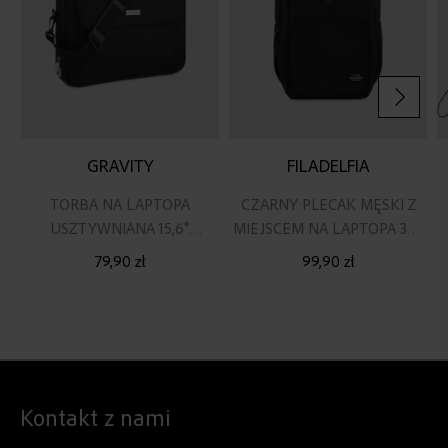
GRAVITY
FILADELFIA
TORBA NA LAPTOPA
CZARNY PLECAK MĘSKI Z
USZTYWNIANA 15,6"
MIEJSCEM NA LAPTOPA 30L
CZARNA
ZG795
79,90 zł
99,90 zł
Kontakt z nami