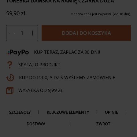
TOREBKA DAMSKA NA RAMIĘ CZARNA DUŻA
the
beginning
59,90 zł
of
Obecna cena jest najniższą (od 30 dni).
the
images
DODAJ DO KOSZYKA
gallery
KUP TERAZ, ZAPŁAĆ ZA 30 DNI!
SPYTAJ O PRODUKT
KUP DO 14:00, A DZIŚ WYŚLEMY ZAMÓWIENIE
WYSYŁKA OD 9,99 ZŁ
SZCZEGÓŁY
KLUCZOWE ELEMENTY
OPINIE
DOSTAWA
ZWROT