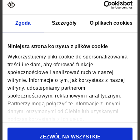
KOLOR
CZARNY
Zgoda
Szczegóły
O plikach cookies
MATERIAŁ
POLIESTER
SZEROKOŚĆ
35 CM
Niniejsza strona korzysta z plików cookie
GŁĘBOKOŚĆ
17 CM
Wykorzystujemy pliki cookie do spersonalizowania
treści i reklam, aby oferować funkcje
WYSOKOŚĆ
34 CM
społecznościowe i analizować ruch w naszej
witrynie. Informacje o tym, jak korzystasz z naszej
ZAPIĘCIE
SUWAK
witryny, udostępniamy partnerom
KOD EAN
5903689734363
społecznościowym, reklamowym i analitycznym.
Partnerzy mogą połączyć te informacje z innymi
ILOŚĆ KOMÓR
1
danymi otrzymanymi od Ciebie lub uzyskanymi
podczas korzystania z ich usług.
ILOŚĆ KIESZENI
1
ZEZWÓL NA WSZYSTKIE
MIEŚCI FORMAT A4
TAK