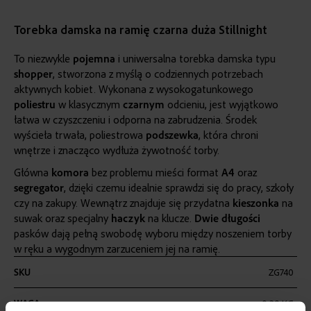
Torebka damska na ramię czarna duża Stillnight
To niezwykle
pojemna
i uniwersalna torebka damska typu
shopper
, stworzona z myślą o codziennych potrzebach
aktywnych kobiet. Wykonana z wysokogatunkowego
poliestru
w klasycznym
czarnym
odcieniu, jest wyjątkowo
łatwa w czyszczeniu i odporna na zabrudzenia. Środek
wyścieła trwała, poliestrowa
podszewka
, która chroni
wnętrze i znacząco wydłuża żywotność torby.
Główna
komora
bez problemu mieści format
A4
oraz
segregator
, dzięki czemu idealnie sprawdzi się do pracy, szkoły
czy na zakupy. Wewnątrz znajduje się przydatna
kieszonka
na
suwak oraz specjalny
haczyk
na klucze.
Dwie
długości
pasków dają pełną swobodę wyboru między noszeniem torby
w ręku a wygodnym zarzuceniem jej na ramię.
Więcej
SKU
ZG740
informacji
WAGA
0,29 KG