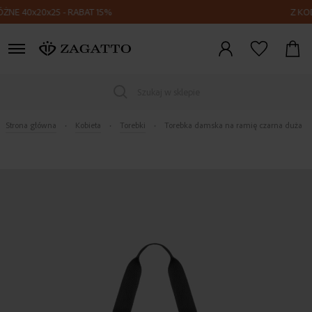
40x20x25 - RABAT 15%
Z KODEM FL
Zaloguj
się
Szukaj w sklepie
Strona główna
Kobieta
Torebki
Torebka damska na ramię czarna duża
Skip
to
the
end
of
the
images
gallery