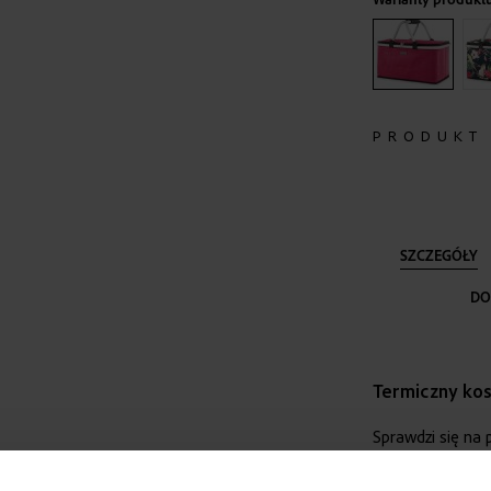
PRODUKT
SZCZEGÓŁY
DO
Termiczny kos
Sprawdzi się na
wyjazdów.
Wnętr
odpowiednią te