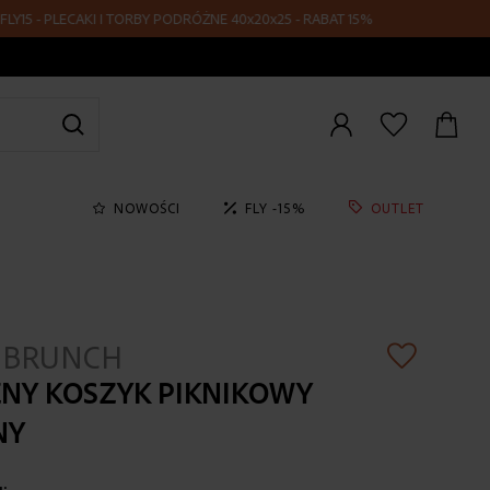
 - PLECAKI I TORBY PODRÓŻNE 40x20x25 - RABAT 15%
Zaloguj
się
NOWOŚCI
FLY -15%
OUTLET
 BRUNCH
NY KOSZYK PIKNIKOWY
NY
u: