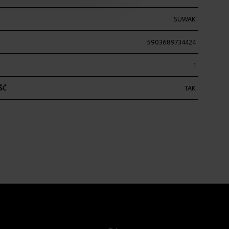
SUWAK
5903689734424
1
ŚĆ
TAK