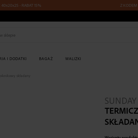
20x25 - RABAT 15%
Z KODEM FLY15
Szukaj
w
sklepie
IA I DODATKI
BAGAŻ
WALIZKI
piknikowy składany
SUNDAY
TERMICZ
SKŁADA
Warianty produkt