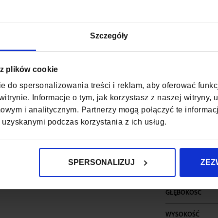
zabrudzeniami i
zapewniają stab
Kosz ma
pojem
Szczegóły
antypoślizgową
bez problemu zm
wyróżnia się i n
 z plików cookie
Więcej
SKU
e do spersonalizowania treści i reklam, aby oferować funk
informacji
itrynie. Informacje o tym, jak korzystasz z naszej witryny
WAGA
wym i analitycznym. Partnerzy mogą połączyć te informac
 uzyskanymi podczas korzystania z ich usług.
KOLOR
MATERIAŁ
SPERSONALIZUJ
ZEZ
SZEROKOŚĆ
GŁĘBOKOŚĆ
WYSOKOŚĆ