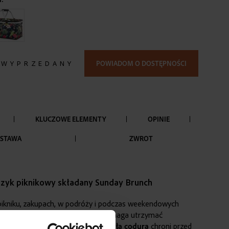
 WYPRZEDANY
POWIADOM O DOSTĘPNOŚCI
KLUCZOWE ELEMENTY
OPINIE
STAWA
ZWROT
zyk piknikowy składany Sunday Brunch
 pikniku, zakupach, w podróży i podczas weekendowych
ze z pianką i folią termiczną
pomaga utrzymać
mperaturę produktów, a
wytrzymała
codura
chroni przed