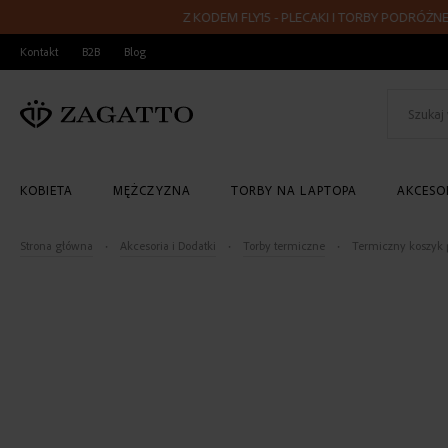
Z KODEM FLY15 - PLECAKI I TORBY PODRÓŻNE 40x
PRZEJDŹ
Kontakt
B2B
Blog
DO
TREŚCI
KOBIETA
MĘŻCZYZNA
TORBY NA LAPTOPA
AKCESOR
Strona główna
Akcesoria i Dodatki
Torby termiczne
Termiczny koszyk 
Skip
to
the
end
of
the
images
gallery