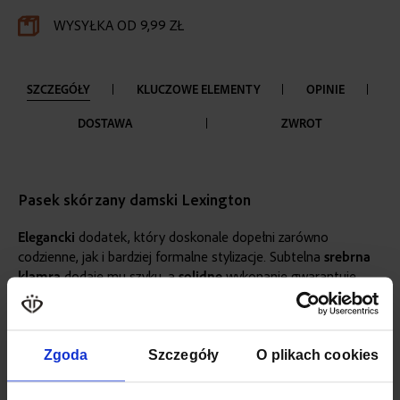
WYSYŁKA OD 9,99 ZŁ
SZCZEGÓŁY
KLUCZOWE ELEMENTY
OPINIE
DOSTAWA
ZWROT
Pasek skórzany damski Lexington
Elegancki
dodatek, który doskonale dopełni zarówno
codzienne, jak i bardziej formalne stylizacje. Subtelna
srebrna
klamra
dodaje mu szyku, a
solidne
wykonanie gwarantuje
trwałość
i niezmienny wygląd przez lata.
Pasek ma
uniwersalną
szerokość, dzięki czemu świetnie
pasuje do sukienek, spodni czy marynarek, podkreślając talię i
Zgoda
Szczegóły
O plikach cookies
nadając stylizacjom
wyrafinowany
charakter. Zapakowany w
eleganckie pudełko
, świetnie sprawdzi się także jako