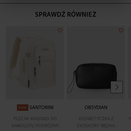
SPRAWDŹ RÓWNIEŻ
Dodaj
Doda
do
do
listy
listy
życzeń
życz
SANTORINI
OBSYDIAN
FLY15
PLECAK 40X20X25 DO
KOSMETYCZKA Z
SAMOLOTU PODRÓŻNY
EKOSKÓRY MĘSKA