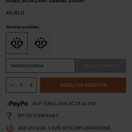
PASEK SKÓRZANY DAMSKI ZG1047
the
beginning
49,90 zł
of
the
images
Warianty produktu:
gallery
TABELA ROZMIARÓW
DODAJ DO KOSZYKA
KUP TERAZ, ZAPŁAĆ ZA 30 DNI!
SPYTAJ O PRODUKT
KUP DO 14:00, A DZIŚ WYŚLEMY ZAMÓWIENIE