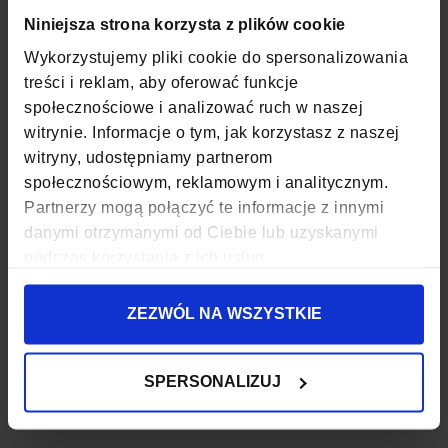
ponadczasowy prezent.
Więcej
Niniejsza strona korzysta z plików cookie
SKU
ZG1047
informacji
Wykorzystujemy pliki cookie do spersonalizowania
KOLOR
CZARNY
treści i reklam, aby oferować funkcje
społecznościowe i analizować ruch w naszej
KOLOR KLAMRY
SREBRNY
witrynie. Informacje o tym, jak korzystasz z naszej
witryny, udostępniamy partnerom
MATERIAŁ
SKÓRA NATURALNA
społecznościowym, reklamowym i analitycznym.
POWLEKANA
Partnerzy mogą połączyć te informacje z innymi
danymi otrzymanymi od Ciebie lub uzyskanymi
SZEROKOŚĆ
2,8 CM
podczas korzystania z ich usług.
ZAPIĘCIE
KLAMRA KLASYCZNA
ZEZWÓL NA WSZYSTKIE
WODOODPORNOŚĆ
NIE
WZÓR
BEZ WZORU
SPERSONALIZUJ