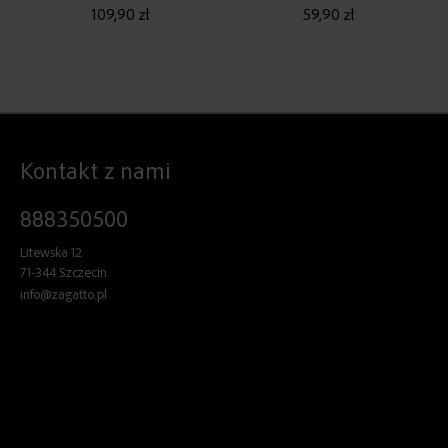
BEŻOWY
DAMSKA DO BAGAŻU
109,90 zł
59,90 zł
PODRĘCZNEGO
Kontakt z nami
888350500
Litewska 12
71-344 Szczecin
info@zagatto.pl