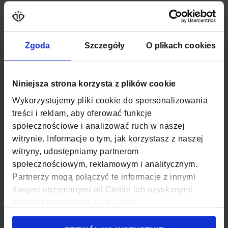
Więcej
SKU
ZG1083
informacji
WAGA
0,67 KG
Zgoda
Szczegóły
O plikach cookies
KOLOR
CZARNY
MATERIAŁ
POLIESTER, NYLON
Niniejsza strona korzysta z plików cookie
Wykorzystujemy pliki cookie do spersonalizowania
SZEROKOŚĆ
32 CM
treści i reklam, aby oferować funkcje
GŁĘBOKOŚĆ
20 CM
społecznościowe i analizować ruch w naszej
witrynie. Informacje o tym, jak korzystasz z naszej
WYSOKOŚĆ
50 CM
witryny, udostępniamy partnerom
społecznościowym, reklamowym i analitycznym.
ZAPIĘCIE
SUWAK
Partnerzy mogą połączyć te informacje z innymi
danymi otrzymanymi od Ciebie lub uzyskanymi
KOD EAN
5907127694134
podczas korzystania z ich usług.
ILOŚĆ KOMÓR
3