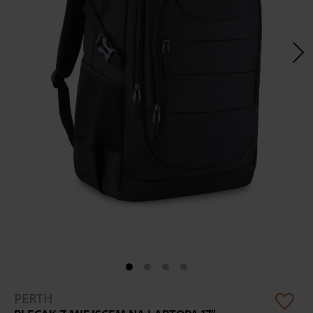
Skip
PERTH
to