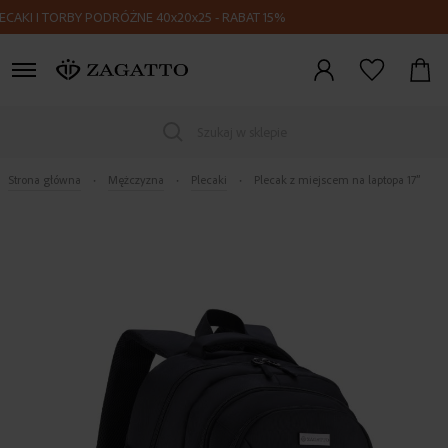
 I TORBY PODRÓŻNE 40x20x25 - RABAT 15%
Zaloguj
się
Szukaj w sklepie
Strona główna
Mężczyzna
Plecaki
Plecak z miejscem na laptopa 17”
Skip
to
the
end
of
the
images
gallery