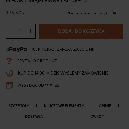
PLECAK Z MIEJSCEM NA LAPTOPA 17”
the
beginning
129,90 zł
of
Obecna cena jest najniższą (od 30 dni).
the
images
DODAJ DO KOSZYKA
gallery
KUP TERAZ, ZAPŁAĆ ZA 30 DNI!
SPYTAJ O PRODUKT
KUP DO 14:00, A DZIŚ WYŚLEMY ZAMÓWIENIE
WYSYŁKA OD 9,99 ZŁ
SZCZEGÓŁY
KLUCZOWE ELEMENTY
OPINIE
DOSTAWA
ZWROT