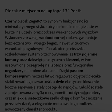
Plecak z miejscem na laptopa 17” Perth
Czarny
plecak Zagatto® to synonim funkcjonalności i
minimalistycznego stylu, który doskonale odnajdzie się w
biurze, na uczelni oraz podczas weekendowych wyjazdów.
Wykonany z
trwałej
,
wodoodpornej
codury, gwarantuje
bezpieczeństwo Twojego bagażu nawet w trudnych
warunkach pogodowych. Plecak oferuje niezwykle
rozbudowany system przechowywania: aż
trzy
pojemne
komory
oraz
dziewięć
praktycznych
kieszeni
, w tym
usztywnioną
przegrodę
na laptopa
oraz funkcjonalne
organizery
na drobne akcesoria. Dzięki
paskom
kompresyjnym
możesz łatwo regulować objętość plecaka i
stabilizować jego zawartość, a
dwie
elastyczne
kieszenie
boczne zapewniają stały dostęp do napojów. Całość została
zaprojektowana z myślą o ergonomii –
oddychające
plecy
oraz
miękkie
,
siateczkowe
szelki
dbają o komfort noszenia
przez cały dzień, a eleganckie metalowe logo podkreśla
nowoczesny charakter produktu.